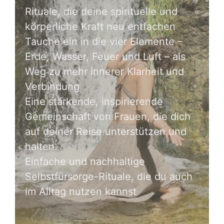
Rituale, die deine spirituelle und
körperliche Kraft neu entfachen
Tauche ein in die vier Elemente –
Erde, Wasser, Feuer und Luft – als
Weg zu mehr innerer Klarheit und
Verbindung
Eine stärkende, inspirierende
Gemeinschaft von Frauen, die dich
auf deiner Reise unterstützen und
halten.
Einfache und nachhaltige
Selbstfürsorge-Rituale, die du auch
im Alltag nutzen kannst