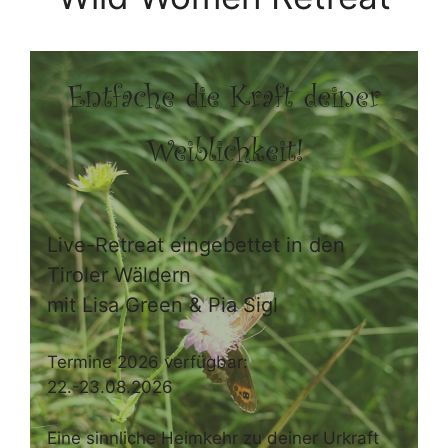
Entfache die Kraft deiner
Weiblichkeit!
Live-Retreat eingebettet in den
Tiroler Wäldern
mit Lisa Green & Pia Sigl
Termine 2026 verfügbar:
22.-23.08.2026
Eine sinnliche Heimkehr zu deiner Urkraft