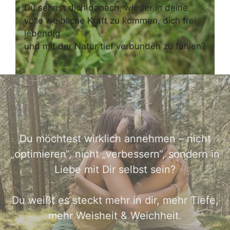
Du sehnst dich danach, wieder in deine
volle weibliche Kraft zu kommen, dich frei,
lebendig
und mit der Natur tief verbunden zu fühlen?
Du möchtest wirklich annehmen – nicht
„optimieren“, nicht „verbessern“, sondern in
Liebe mit Dir selbst sein?
Du weißt es steckt mehr in dir, mehr Tiefe,
mehr Weisheit & Weichheit.