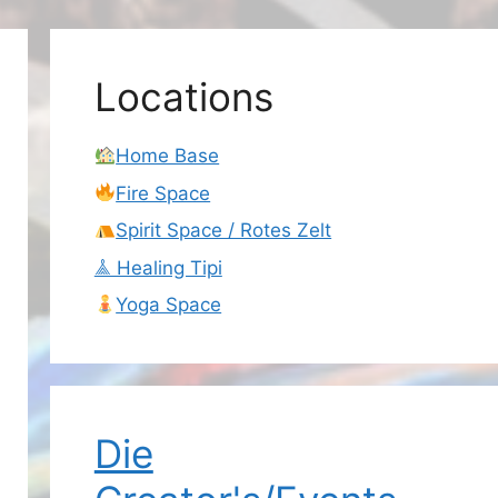
Locations
Home Base
Fire Space
Spirit Space / Rotes Zelt
𖣰 Healing Tipi
Yoga Space
Die