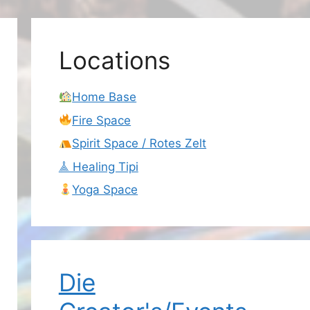
Locations
Home Base
Fire Space
Spirit Space / Rotes Zelt
𖣰 Healing Tipi
Yoga Space
Die