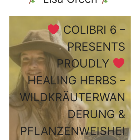
COLIBRI 6 –
PRESENTS
PROUDLY
HEALING HERBS –
WILDKRÄUTERWAN
DERUNG &
PFLANZENWEISHEI