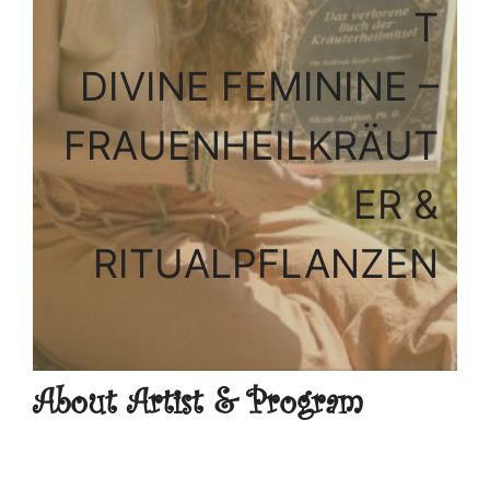
T
DIVINE FEMININE –
FRAUENHEILKRÄUT
ER &
RITUALPFLANZEN
About Artist & Program