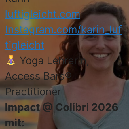
luftigleicht.com
Instagram.com/karin_luf
tigleicht
Yoga Lehrerin,
Access Bars®
Practitioner
Impact @ Colibri 2026
mit: