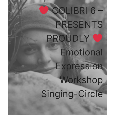
COLIBRI 6 –
PRESENTS
PROUDLY
Emotional
Expression
Workshop
Singing-Circle