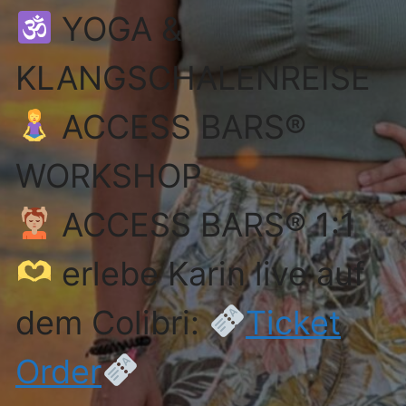
YOGA &
KLANGSCHALENREISE
ACCESS BARS®
WORKSHOP
ACCESS BARS® 1:1
erlebe Karin live auf
dem Colibri:
Ticket
Order